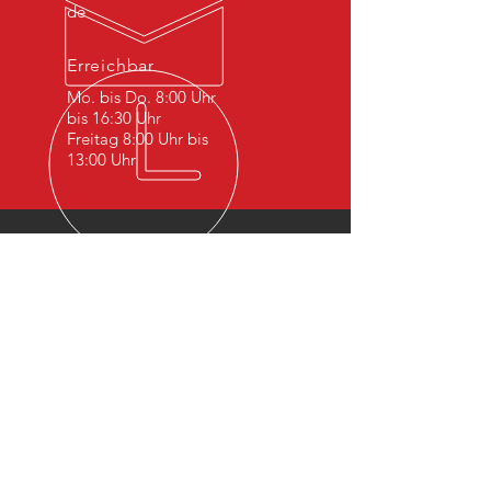
de
Erreichbar
Mo. bis Do. 8:00 Uhr
bis 16:30 Uhr
Freitag 8:00 Uhr bis
13:00 Uhr
Jahrelange Erfahrung
Durch jahrelange Erfahrung im Bereich
der Sicherheitstechnik mit qualifizierten
und engagierten Mitarbeitern sowie
die Implementierung eines
konsequenten Qualitätsmanagements,
garantieren wir unseren Kunden eine
hohe Qualität unserer Installationen.
UNSER TÄTIGKEITSBEREICH